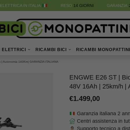
ELETTRICA IN ITALIA
RESO
14 GIORNI
GARANZIA
 ELETTRICI
RICAMBI BICI
RICAMBI MONOPATTIN
km/h | Autonomia 140Km| GARANZIA ITALIANA
ENGWE E26 ST | Bicicl
48V 16Ah | 25km/h 
€1.499,00
Garanzia italiana 2 ann
Centri assistenza in tu
Supporto tecnico a dis