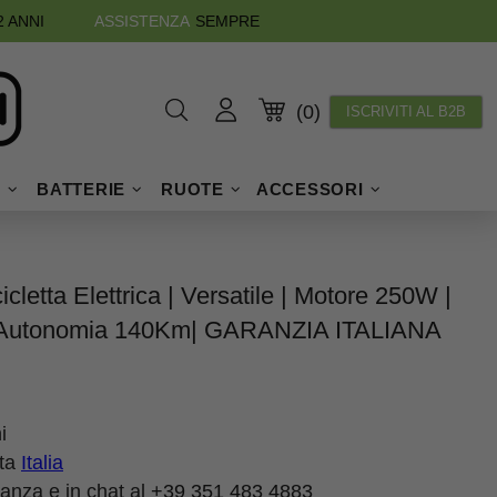
2 ANNI
ASSISTENZA
SEMPRE
(0)
ISCRIVITI AL B2B
I
BATTERIE
RUOTE
ACCESSORI
etta Elettrica | Versatile | Motore 250W |
| Autonomia 140Km| GARANZIA ITALIANA
i
tta
Italia
tanza e in chat al
+39 351 483 4883