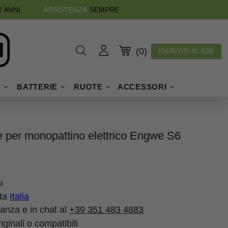
2 ANNI
ASSISTENZA
SEMPRE
(0)
ISCRIVITI AL B2B
I
BATTERIE
RUOTE
ACCESSORI
e per monopattino elettrico Engwe S6
i
tta
Italia
tanza e in chat al
+39 351 483 4883
ginali o compatibili