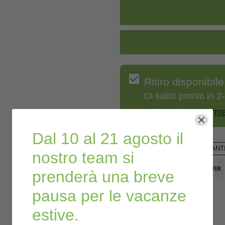
Ritiro disponibil
Di solito pronto in 2-
Visualizza le inform
Dal 10 al 21 agosto il
PAGAMENTO SICURO GARANTI
nostro team si
prenderà una breve
pausa per le vacanze
estive.