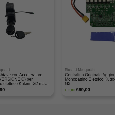
pattini
Ricambi Monopattini
Chiave con Acceleratore
Centralina Originale Aggior
(VERSIONE C) per
Monopattino Elettrico Kugo
 elettrico Kukirin G2 max e
G3
2 Pro (VERSIONE 2024) con
,90
€69,00
€98,00
stagno (5 pin)