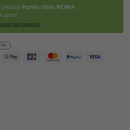
e presso
Punto ritiro ROMA
4 giorni
azioni sul negozio
TO: