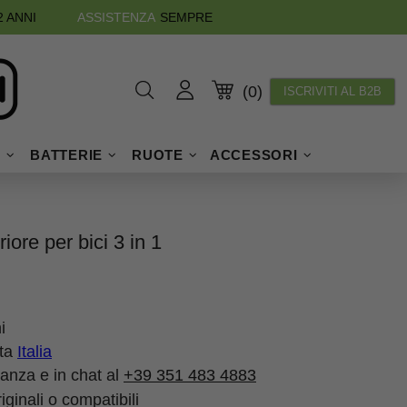
2 ANNI
ASSISTENZA
SEMPRE
(0)
ISCRIVITI AL B2B
I
BATTERIE
RUOTE
ACCESSORI
re per bici 3 in 1
i
tta
Italia
tanza e in chat al
+39 351 483 4883
ginali o compatibili