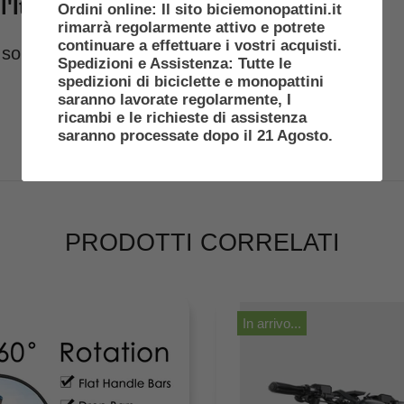
'Italia
Ordini online: Il sito biciemonopattini.it
rimarrà regolarmente attivo e potrete
continuare a effettuare i vostri acquisti.
rchi sono 100% ORIGINALI
Spedizioni e Assistenza: Tutte le
spedizioni di biciclette e monopattini
saranno lavorate regolarmente, I
ricambi e le richieste di assistenza
saranno processate dopo il 21 Agosto.
PRODOTTI CORRELATI
In arrivo...