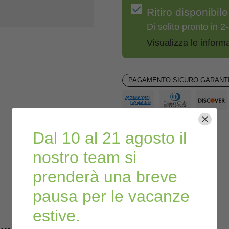
Ritiro disponibil
Di solito pronto in 2-
Visualizza le inform
PAGAMENTO SICURO GARANTI
Dal 10 al 21 agosto il
nostro team si
prenderà una breve
pausa per le vacanze
estive.